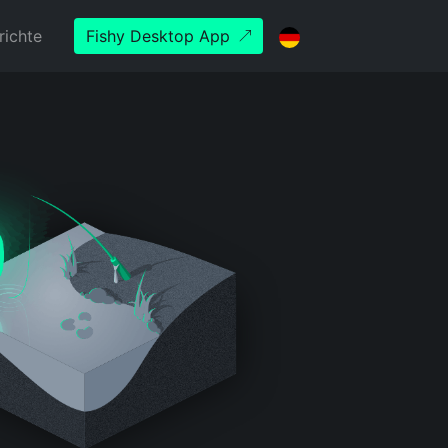
richte
Fishy Desktop App